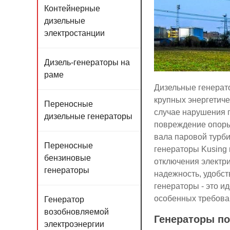
Контейнерные
дизельные
электростанции
Дизель-генераторы на
раме
Дизельные генерат
крупных энергетиче
Переносные
случае нарушения 
дизельные генераторы
повреждение опоры
вала паровой турби
Переносные
генераторы Kusing 
бензиновые
отключения электри
генераторы
надежность, удобст
генераторы - это и
особенных требова
Генератор
возобновляемой
Генераторы по
электроэнергии