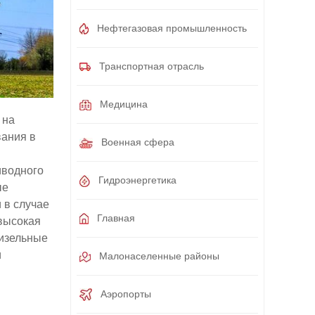
Нефтегазовая промышленность
Транспортная отрасль
Медицина
 на
вания в
Военная сфера
иводного
Гидроэнергетика
ые
 в случае
Главная
 высокая
Дизельные
и
Малонаселенные районы
Аэропорты