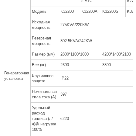
с АТС
с АТ
Модель
K32200
K32200A
K32200S
K32
Исходная
275KVA/220KW
мощность
Резервная
302.5KVA/242KW
мощность
Размер (мм)
2800*1100*1600
4200*1400*2100
Вес (кг)
2690
3390
Генераторная
Внутренняя
IP22
установка
защита
Номинальная
397
сила тока (A)
Удельный
расход
топлива (л/
≤220
ч)@ нагрузка
100%