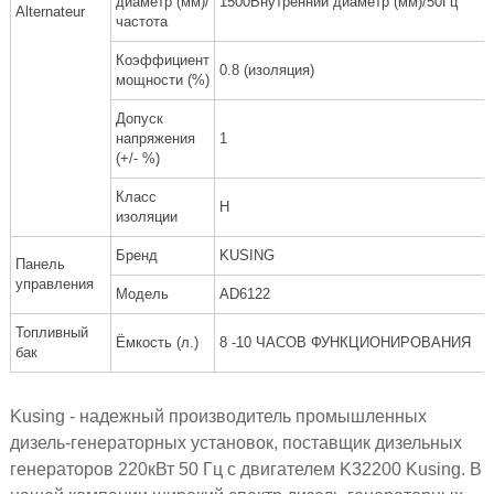
диаметр (мм)/
1500Внутренний диаметр (мм)/50Гц
Alternateur
частота
Коэффициент
0.8 (изоляция)
мощности (%)
Допуск
напряжения
1
(+/- %)
Класс
H
изоляции
Бренд
KUSING
Панель
управления
Модель
AD6122
Топливный
Ёмкость (л.)
8 -10 ЧАСОВ ФУНКЦИОНИРОВАНИЯ
бак
Kusing - надежный производитель промышленных
дизель-генераторных установок, поставщик дизельных
генераторов 220кВт 50 Гц с двигателем K32200 Kusing. В