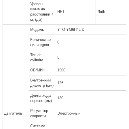
Уровень
шума на
НЕТ
75db
расстоянии 7
м. (дБ)
Модель
YTO YM6H4L-D
Количество
6
цилиндров
Тип de
L
cylindre
ОБ/МИН
1500
Внутренний
126
диаметр (мм)
Длина хода
130
поршня (мм)
Регулятор
Двигатель
Электронный
скорости
Система