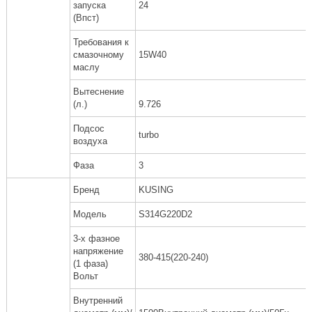
запуска
24
(Впст)
Требования к
смазочному
15W40
маслу
Вытеснение
(л.)
9.726
Подсос
turbo
воздуха
Фаза
3
Бренд
KUSING
Модель
S314G220D2
3-х фазное
напряжение
380-415(220-240)
(1 фаза)
Вольт
Внутренний