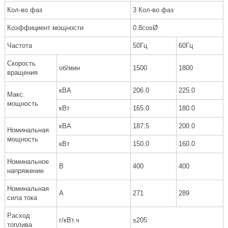
Кол-во фаз
3 Кол-во фаз
Коэффициент мощности
0.8cosØ
Частота
50Гц
60Гц
Скорость
об/мин
1500
1800
вращения
кВА
206.0
225.0
Макс.
мощность
кВт
165.0
180.0
кВА
187.5
200.0
Номинальная
мощность
кВт
150.0
160.0
Номинальное
В
400
400
напряжение
Номинальная
A
271
289
сила тока
Расход
г/кВт.ч
≤205
топлива