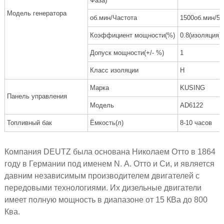
Фаза)
Модель генератора
об.мин/Частота
1500об.мин/50
Коэффициент мощности(%)
0.8(изоляция)
Допуск мощности(+/- %)
1
Класс изоляции
H
Марка
KUSING
Панель управления
Модель
AD6122
Топливный бак
Ёмкость(л)
8-10 часов
Компания DEUTZ была основана Николаем Отто в 1864
году в Германии под именем N. А. Отто и Си, и является
давним независимым производителем двигателей с
передовыми технологиями. Их дизельные двигатели
имеет полную мощность в диапазоне от 15 КВа до 800
Ква.