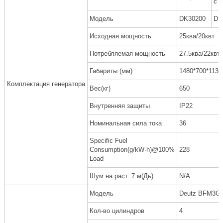
с 
Модель
DK30200
DK
Исходная мощность
25ква/20квт
Потребляемая мощность
27.5ква/22квт
Габариты (мм)
1480*700*1135
Комплектация генератора
Вес(кг)
650
Внутренняя защиты
IP22
Номинальная сила тока
36
Specific Fuel
Consumption(g/kW·h)@100%
228
Load
Шум на раст. 7 м(Дь)
N/A
Модель
Deutz BFM3G
Кол-во цилиндров
4