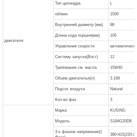
Тип цилиндра
L
об/мин
1500
Внутренний диаметр (мм)
98
Длина хода поршня(мм)
105
двигателя
Управление скорости
автоматическ
Систему запуска(Впст)
12
Требования см. масла
15W40
Объём двигателья(л)
3.168
Подсос воздуха
Natural
Кол-во фаз
3
Марка
KUSING
Модель
S184G20D8
3-х фазное напряжение(1
380-415(220-24