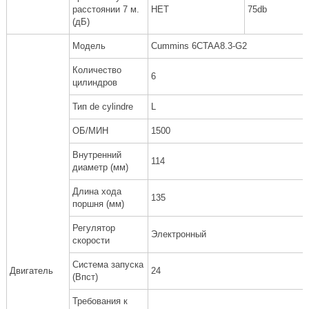
расстоянии 7 м.
НЕТ
75db
(дБ)
Модель
Cummins 6CTAA8.3-G2
Количество
6
цилиндров
Тип de cylindre
L
ОБ/МИН
1500
Внутренний
114
диаметр (мм)
Длина хода
135
поршня (мм)
Регулятор
Электронный
скорости
Система запуска
Двигатель
24
(Впст)
Требования к