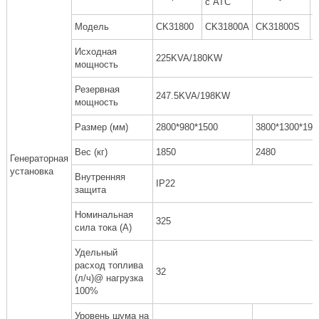
с АТС
с
Модель
CK31800
CK31800A
CK31800S
C
Исходная
225KVA/180KW
мощность
Резервная
247.5KVA/198KW
мощность
Размер (мм)
2800*980*1500
3800*1300*190
Вес (кг)
1850
2480
Генераторная
установка
Внутренняя
IP22
защита
Номинальная
325
сила тока (A)
Удельный
расход топлива
32
(л/ч)@ нагрузка
100%
Уровень шума на