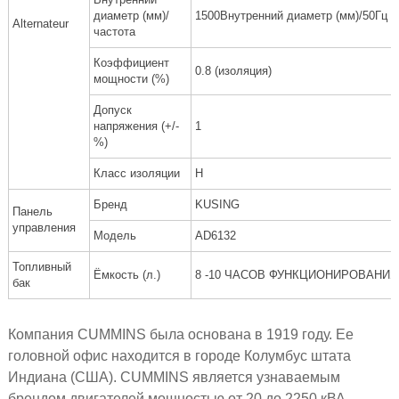
диаметр (мм)/
1500Внутренний диаметр (мм)/50Гц
Alternateur
частота
Коэффициент
0.8 (изоляция)
мощности (%)
Допуск
напряжения (+/-
1
%)
Класс изоляции
H
Бренд
KUSING
Панель
управления
Модель
AD6132
Топливный
Ёмкость (л.)
8 -10 ЧАСОВ ФУНКЦИОНИРОВАНИЯ
бак
Компания CUMMINS была основана в 1919 году. Ее
головной офис находится в городе Колумбус штата
Индиана (США). CUMMINS является узнаваемым
брендом двигателей мощностью от 20 до 2250 кВА.