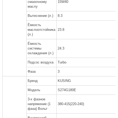
смазочному
15W40
маслу
Вытеснение (л.)
8.3
Ёмкость
маслоотстойника
23.8
(л.)
Ёмкость
системы
24.3
охлаждения (л.)
Подсос воздуха
Turbo
Фаза
3
Бренд
KUSING
Модель
S274G180E
3-х фазное
напряжение (1
380-415(220-240)
фаза) Вольт
Внутренний