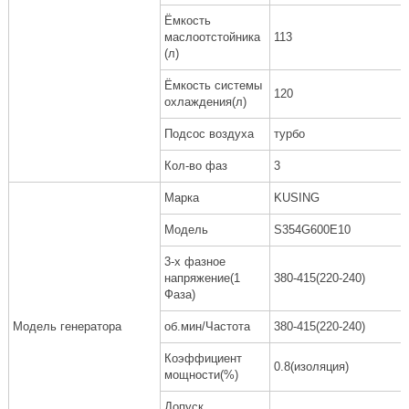
Ёмкость
маслоотстойника
113
(л)
Ёмкость системы
120
охлаждения(л)
Подсос воздуха
турбо
Кол-во фаз
3
Марка
KUSING
Модель
S354G600E10
3-х фазное
напряжение(1
380-415(220-240)
Фаза)
Модель генератора
об.мин/Частота
380-415(220-240)
Коэффициент
0.8(изоляция)
мощности(%)
Допуск