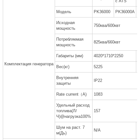
с ATS
Модель
PK36000
PK36000A
P
Исходная
750ква/600квт
мощность
Потребляемая
825ква/660квт
мощность
Габариты (мм)
4020*1710*2250
2
Комплектация генератора
Вес(кг)
5225
N
Внутренняя
IP22
защиты
Rate current（A)
1083
Удельный расход
топлива(Л/
157
Ч)@нагрузка100%
Шум на раст. 7
N/A
7
м(Дь)