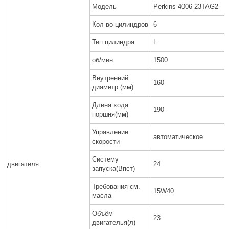
Модель
Perkins 4006-23TAG2
Кол-во цилиндров
6
Тип цилиндра
L
об/мин
1500
Внутренний
160
диаметр (мм)
Длина хода
190
поршня(мм)
Управление
автоматическое
скорости
Систему
двигателя
24
запуска(Впст)
Требования см.
15W40
масла
Объём
23
двигателья(л)