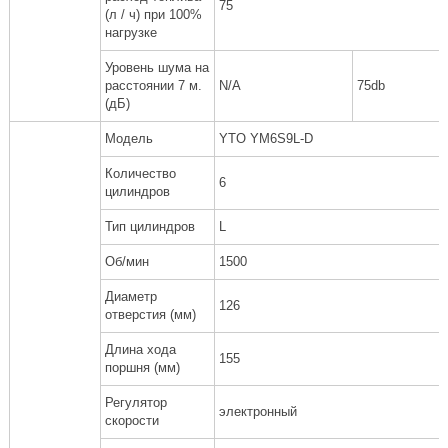
75
(л / ч) при 100%
нагрузке
Уровень шума на
расстоянии 7 м.
N/A
75db
(дБ)
Модель
YTO YM6S9L-D
Количество
6
цилиндров
Тип цилиндров
L
Об/мин
1500
Диаметр
126
отверстия (мм)
Длина хода
155
поршня (мм)
Регулятор
электронный
скорости