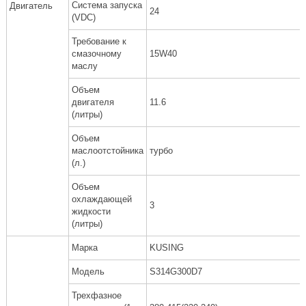
Система запуска
Двигатель
24
(VDC)
Требование к
смазочному
15W40
маслу
Объем
двигателя
11.6
(литры)
Объем
маслоотстойника
турбо
(л.)
Объем
охлаждающей
3
жидкости
(литры)
Марка
KUSING
Модель
S314G300D7
Трехфазное