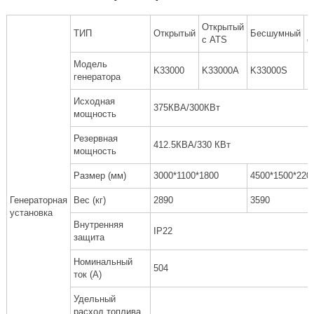
Открытый
Б
ТИП
Открытый
Бесшумный
с ATS
с
Модель
K33000
K33000A
K33000S
K
генератора
Исходная
375КВА/300КВт
мощность
Резервная
412.5КВА/330 КВт
мощность
Размер (мм)
3000*1100*1800
4500*1500*220
Генераторная
Вес (кг)
2890
3590
установка
Внутренняя
IP22
защита
Номинальный
504
ток (A)
Удельный
расход топлива