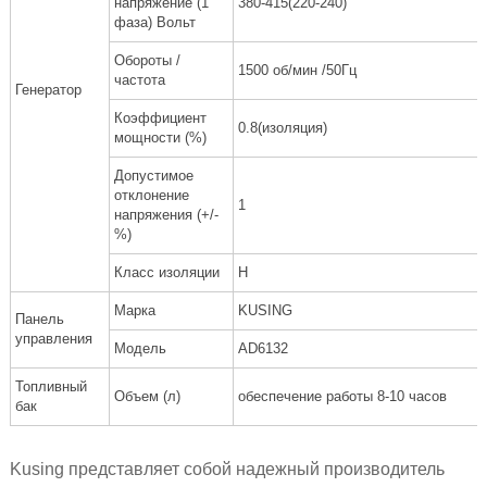
напряжение (1
380-415(220-240)
фаза) Вольт
Обороты /
1500 об/мин /50Гц
частота
Генератор
Коэффициент
0.8(изоляция)
мощности (%)
Допустимое
отклонение
1
напряжения (+/-
%)
Класс изоляции
H
Марка
KUSING
Панель
управления
Модель
AD6132
Топливный
Объем (л)
обеспечение работы 8-10 часов
бак
Kusing представляет собой надежный производитель